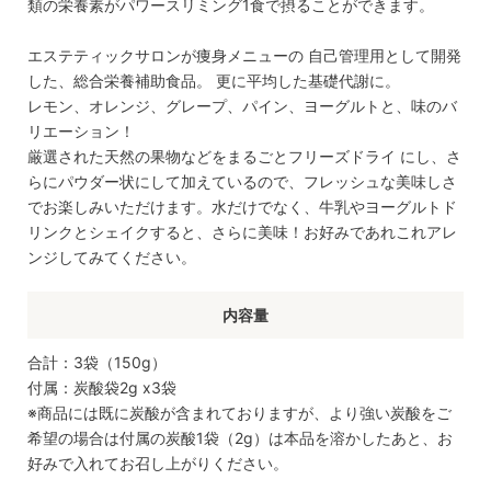
類の栄養素がパワースリミング1食で摂ることができます。
エステティックサロンが痩身メニューの 自己管理用として開発
した、総合栄養補助食品。 更に平均した基礎代謝に。
レモン、オレンジ、グレープ、パイン、ヨーグルトと、味のバ
リエーション！
厳選された天然の果物などをまるごとフリーズドライ にし、さ
らにパウダー状にして加えているので、フレッシュな美味しさ
でお楽しみいただけます。水だけでなく、牛乳やヨーグルトド
リンクとシェイクすると、さらに美味！お好みであれこれアレ
ンジしてみてください。
内容量
合計：3袋（150g）
付属：炭酸袋2g x3袋
※商品には既に炭酸が含まれておりますが、より強い炭酸をご
希望の場合は付属の炭酸1袋（2g）は本品を溶かしたあと、お
好みで入れてお召し上がりください。